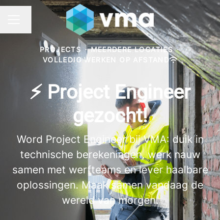
Taal wijzigen
CARRIÈREMENU
PROJECTS
·
MEERDERE LOCATIES
·
VOLLEDIG WERKEN OP AFSTAND
⚡ Project Engineer
gezocht!
Word Project Engineer bij VMA: duik in
technische berekeningen, werk nauw
samen met werfteams en lever haalbare
oplossingen. Maak samen vandaag de
wereld van morgen.