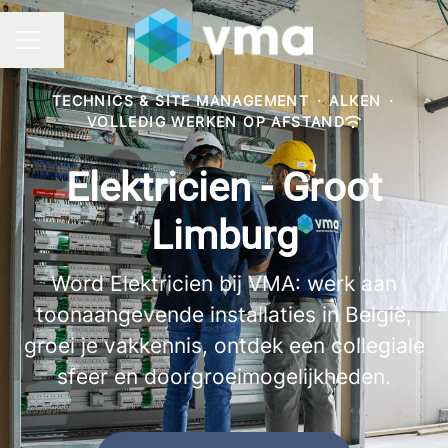
Taal wijzigen
CARRIÈREMENU
TECHNICS & SITE MANAGEMENT
·
ALKEN
·
VOLLEDIG WERKEN OP AFSTAND
Elektricien - Groot
Limburg
Word Elektricien bij VMA: werk aan
toonaangevende installaties in België,
groei je vakkennis, ontdek een collegiale
sfeer en doorgroeimogelijkheden.