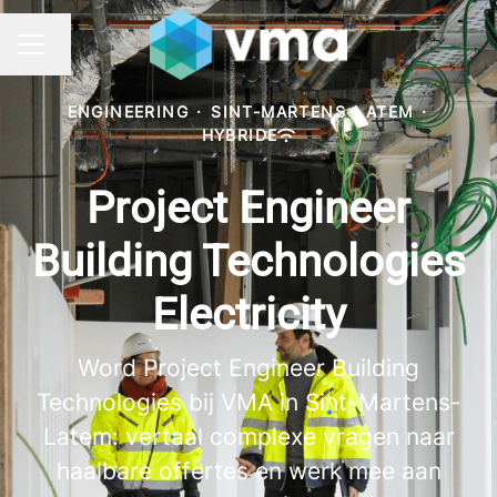
Taal wijzigen
CARRIÈREMENU
ENGINEERING
·
SINT-MARTENS-LATEM
·
HYBRIDE
Project Engineer
Building Technologies
Electricity
Word Project Engineer Building
Technologies bij VMA in Sint-Martens-
Latem: vertaal complexe vragen naar
haalbare offertes en werk mee aan