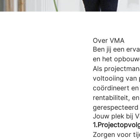
Over VMA
Ben jij een er
en het opbouwen
Als projectmana
voltooiing van 
coördineert en 
rentabiliteit, 
gerespecteerd
Jouw plek bij 
1.Projectopvol
Zorgen voor tij