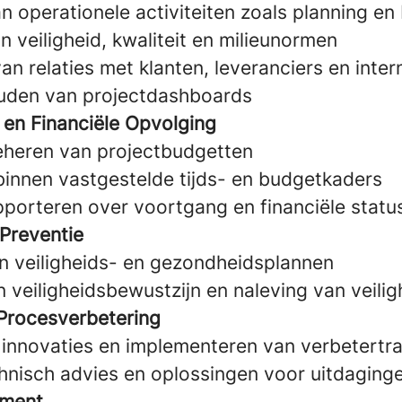
n operationele activiteiten zoals planning en
 veiligheid, kwaliteit en milieunormen
n relaties met klanten, leveranciers en inte
uden van projectdashboards
 en Financiële Opvolging
eheren van projectbudgetten
innen vastgestelde tijds- en budgetkaders
pporteren over voortgang en financiële statu
 Preventie
n veiligheids- en gezondheidsplannen
 veiligheidsbewustzijn en naleving van veili
 Procesverbetering
 innovaties en implementeren van verbetertr
hnisch advies en oplossingen voor uitdaging
ment