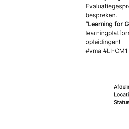
Evaluatiegespr
bespreken.
“Learning for 
learningplatfo
opleidingen!
#vma
#LI-CM1
Afdeli
Locat
Statu