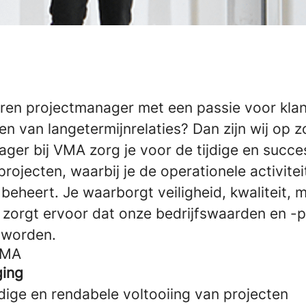
varen projectmanager met een passie voor kla
 van langetermijnrelaties? Dan zijn wij op z
ger bij VMA zorg je voor de tijdige en succe
projecten, waarbij je de operationele activite
beheert. Je waarborgt veiligheid, kwaliteit, m
en zorgt ervoor dat onze bedrijfswaarden en 
 worden.
VMA
ging
dige en rendabele voltooiing van projecten