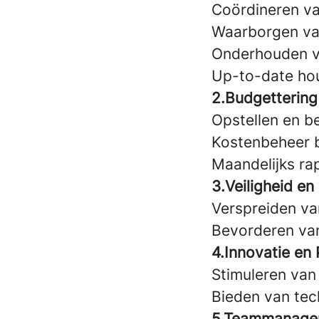
Coördineren va
Waarborgen van
Onderhouden va
Up-to-date ho
2.Budgettering
Opstellen en b
Kostenbeheer b
Maandelijks ra
3.Veiligheid en
Verspreiden va
Bevorderen van
4.Innovatie en
Stimuleren van
Bieden van tec
5.Teammanage