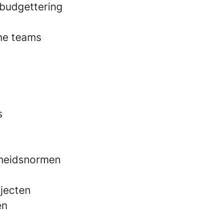
 budgettering
rne teams
s
gheidsnormen
ajecten
en