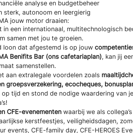
inanciële analyse en budgetbeheer
h sterk, autonoom en leergierig
MA jouw motor draaien:
 in een internationaal, multitechnologisch bed
om samen met jou te groeien.
 loon dat afgestemd is op jouw
competenties
MA Benifits Bar (ons cafetariaplan)
, kan jij e
maat samenstellen.
t aan extralegale voordelen zoals
maaltijdch
-en groepsverzekering, ecocheques, bonuspl
 op tijd en stond de nodige waardering van je
’s!
en CFE-evenementen
waarbij we als collega’
arlijkse kerstfeestjes, veiligheidsdagen, zo
our events, CFE-family day, CFE-HEROES Ev