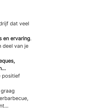
rijf dat veel
 en ervaring
.
en deel van je
eques,
an…
 positief
s graag
merbarbecue,
ent…