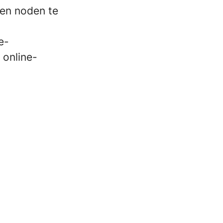
en noden te
e-
 online-