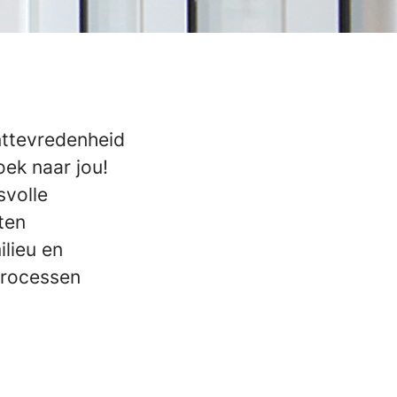
nttevredenheid
oek naar jou!
svolle
iten
ilieu en
-processen