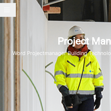
Taal wijzigen
CARRIÈREMENU
Project Mana
Word Projectmanager Building Technologi