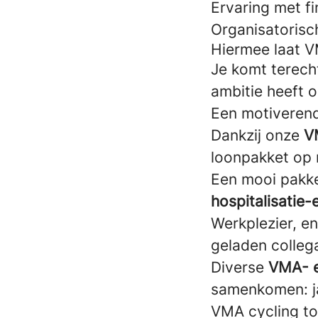
Ervaring met f
Organisatorisc
Hiermee laat V
Je komt terecht
ambitie heeft 
Een motiverend
Dankzij onze
V
loonpakket op 
Een mooi pakke
hospitalisatie
Werkplezier, en
geladen collega
Diverse
VMA- 
samenkomen: ja
VMA cycling t