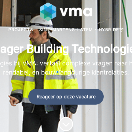
PROJECTS
·
SINT-MARTENS-LATEM
·
HYBRIDE
ger Building Technologie
es bij VMA: vertaal complexe vragen naar haa
rendabel, en bouw langdurige klantrelaties.
Reageer op deze vacature