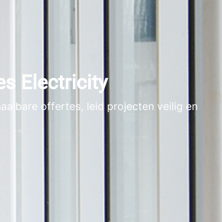
s Electricity
lbare offertes, leid projecten veilig en