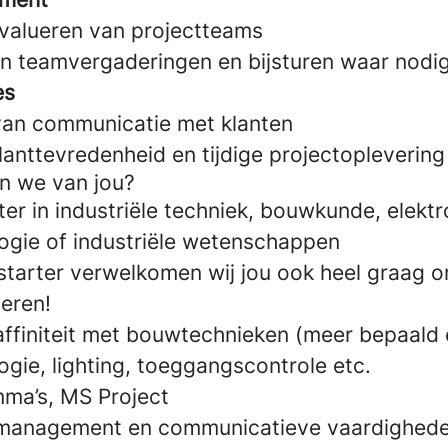
valueren van projectteams
n teamvergaderingen en bijsturen waar nodi
es
an communicatie met klanten
anttevredenheid en tijdige projectoplevering
n we van jou?
ter in industriële techniek, bouwkunde, elekt
ogie of industriële wetenschappen
e starter verwelkomen wij jou ook heel graag 
leren!
 affiniteit met bouwtechnieken (meer bepaald el
gie, lighting, toeggangscontrole etc.
ma’s, MS Project
 management en communicatieve vaardighed