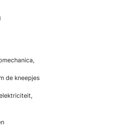
g
romechanica,
om de kneepjes
ektriciteit,
en