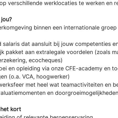
p verschillende werklocaties te werken en rei
 jou?
rkomgeving binnen een internationale groep a
salaris dat aansluit bij jouw competenties e
jk pakket aan extralegale voordelen (zoals m
verzekering, ecocheques)
oei en opleiding via onze CFE-academy en t
ngen (o.a. VCA, hoogwerker)
werksfeer met heel wat teamactiviteiten en b
valuatiemomenten en doorgroeimogelijkheden
 het kort
eiding of relevante beroepservaring