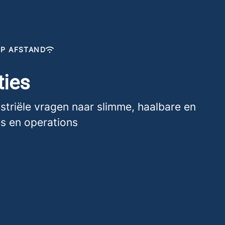
OP AFSTAND
ties
ustriële vragen naar slimme, haalbare en
es en operations