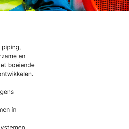
piping,
urzame en
met boeiende
ontwikkelen.
lgens
men in
esystemen