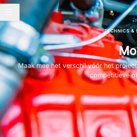
Taal wijzigen
CARRIÈREMENU
TECHNICS &
Mon
Maak mee het verschil vóór het project 
competitieve of