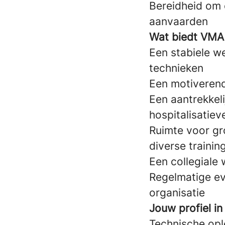
Bereidheid om o
aanvaarden
Wat biedt VMA
Een stabiele we
technieken
Een motiverend 
Een aantrekkeli
hospitalisatie
Ruimte voor gr
diverse traini
Een collegiale 
Regelmatige e
organisatie
Jouw profiel in
Technische opl