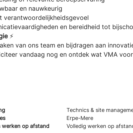
uwbaar en nauwkeurig
 verantwoordelijkheidsgevoel
atievaardigheden en bereidheid tot bijscho
gie
⚡
tmaken van ons team en bijdragen aan innovat
liciteer vandaag nog en ontdek wat VMA voor
ng
Technics & site managem
ies
Erpe-Mere
s werken op afstand
Volledig werken op afstan