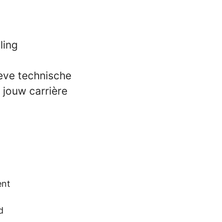
ling
ieve technische
 jouw carrière
ent
d