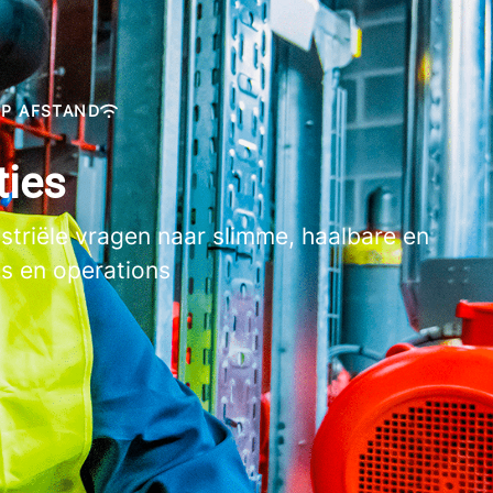
OP AFSTAND
ties
ustriële vragen naar slimme, haalbare en
es en operations