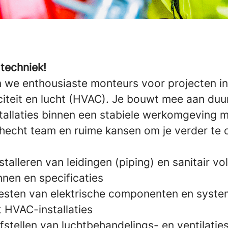
 techniek!
we enthousiaste monteurs voor projecten in 
riciteit en lucht (HVAC). Je bouwt mee aan du
stallaties binnen een stabiele werkomgeving 
 hecht team en ruime kansen om je verder te 
talleren van leidingen (piping) en sanitair vo
nnen en specificaties
testen van elektrische componenten en syste
 HVAC-installaties
afstellen van luchtbehandelings- en ventilati