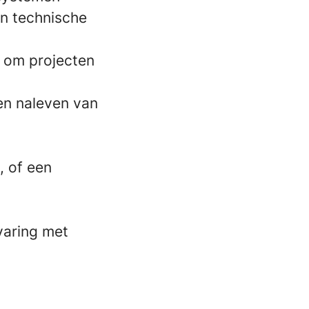
n technische
s om projecten
en naleven van
C, of een
varing met