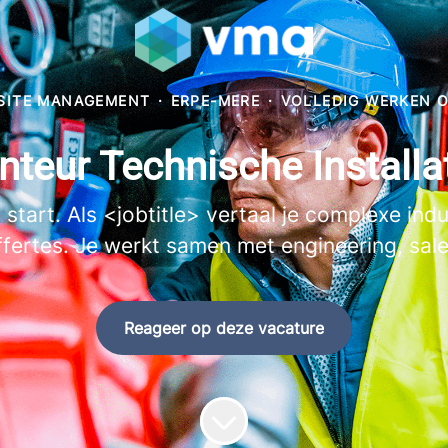
 SITE MANAGEMENT
·
ERPE-MERE
·
VOLLEDIG WERKEN 
teur Technische Installa
start. Als <jobtitle> vertaal je complexe ind
fertes. Je werkt samen met engineering, sal
Reageer op deze vacature