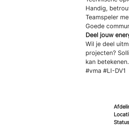
Handig, betro
Teamspeler met
Goede communic
Deel jouw ener
Wil je deel ui
projecten? Sol
kan betekenen.
#vma
#LI-DV1
Afdeli
Locat
Statu