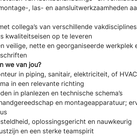
montage-, las- en aansluitwerkzaamheden aa
t collega’s van verschillende vakdiscipline
ns kwaliteitseisen op te leveren
n veilige, nette en georganiseerde werkplek 
schriften
n we van jou?
teur in piping, sanitair, elektriciteit, of HVA
ma in een relevante richting
den in planlezen en technische schema’s
 handgereedschap en montageapparatuur; er
lus
esteldheid, oplossingsgericht en nauwkeurig
stzijn en een sterke teamspirit