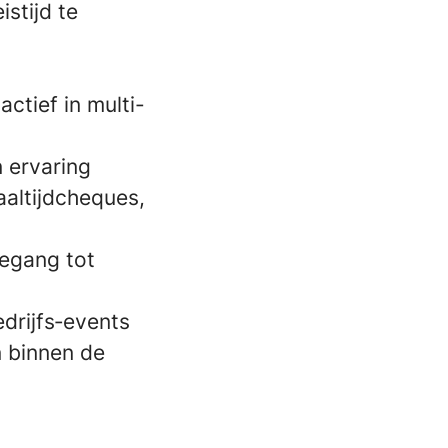
stijd te
ctief in multi-
n ervaring
aaltijdcheques,
oegang tot
edrijfs‑events
 binnen de