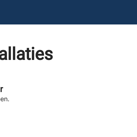
llaties
r
pen.