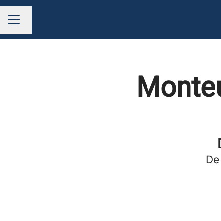
Taal wijzigen
CARRIÈREMENU
Monteu
De 