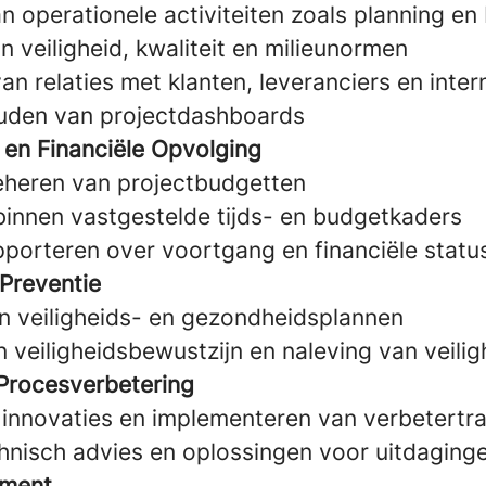
n operationele activiteiten zoals planning en
 veiligheid, kwaliteit en milieunormen
n relaties met klanten, leveranciers en inte
uden van projectdashboards
 en Financiële Opvolging
eheren van projectbudgetten
innen vastgestelde tijds- en budgetkaders
pporteren over voortgang en financiële statu
 Preventie
n veiligheids- en gezondheidsplannen
 veiligheidsbewustzijn en naleving van veili
 Procesverbetering
 innovaties en implementeren van verbetertr
hnisch advies en oplossingen voor uitdaging
ment