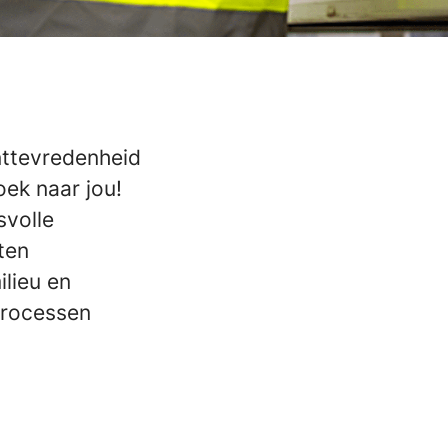
nttevredenheid
oek naar jou!
svolle
iten
ilieu en
-processen