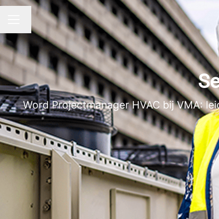
Taal wijzigen
CARRIÈREMENU
Se
Word Projectmanager HVAC bij VMA: leid p