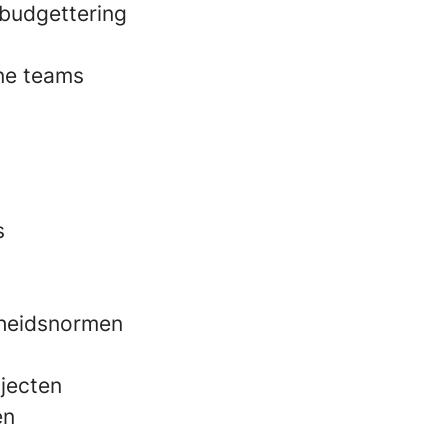
 budgettering
rne teams
s
gheidsnormen
ajecten
en