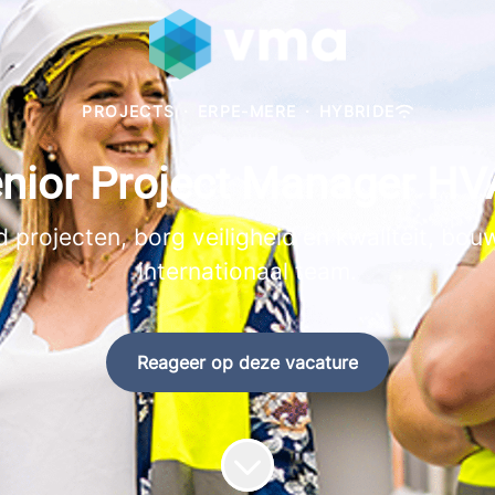
PROJECTS
·
ERPE-MERE
·
HYBRIDE
nior Project Manager H
rojecten, borg veiligheid en kwaliteit, bouw
internationaal team.
Reageer op deze vacature