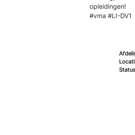
opleidingen!
#vma
#LI-DV1
Afdeli
Locat
Statu