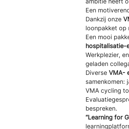
ambitie heeft 
Een motiverend
Dankzij onze
V
loonpakket op 
Een mooi pakke
hospitalisatie
Werkplezier, en
geladen collega
Diverse
VMA- 
samenkomen: ja
VMA cycling t
Evaluatiegespr
bespreken.
“Learning for 
learningplatfo