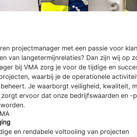
varen projectmanager met een passie voor kla
 van langetermijnrelaties? Dan zijn wij op z
ger bij VMA zorg je voor de tijdige en succe
projecten, waarbij je de operationele activite
beheert. Je waarborgt veiligheid, kwaliteit, m
en zorgt ervoor dat onze bedrijfswaarden en 
 worden.
VMA
ging
dige en rendabele voltooiing van projecten