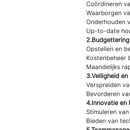
Coördineren va
Waarborgen van
Onderhouden va
Up-to-date ho
2.Budgettering
Opstellen en b
Kostenbeheer b
Maandelijks ra
3.Veiligheid en
Verspreiden va
Bevorderen van
4.Innovatie en
Stimuleren van
Bieden van tec
5.Teammanage