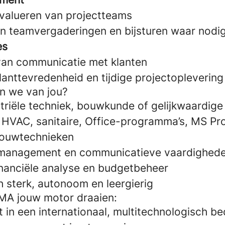
valueren van projectteams
n teamvergaderingen en bijsturen waar nodi
es
an communicatie met klanten
anttevredenheid en tijdige projectoplevering
n we van jou?
triële techniek, bouwkunde of gelijkwaardige
n HVAC, sanitaire, Office-programma’s, MS Pr
 bouwtechnieken
 management en communicatieve vaardighed
inanciële analyse en budgetbeheer
h sterk, autonoom en leergierig
MA jouw motor draaien:
 in een internationaal, multitechnologisch bed