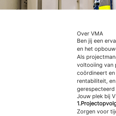
Over VMA
Ben jij een er
en het opbouwen
Als projectmana
voltooiing van 
coördineert en 
rentabiliteit, 
gerespecteerd
Jouw plek bij 
1.Projectopvol
Zorgen voor tij