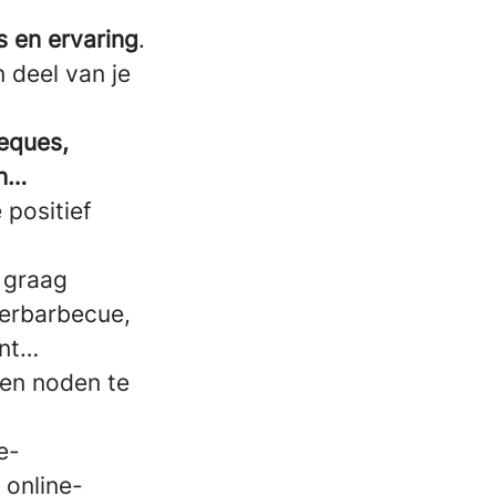
 en ervaring
.
en deel van je
eques,
an…
 positief
s graag
merbarbecue,
ent…
en noden te
e-
 online-