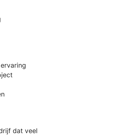
g
 ervaring
oject
en
rijf dat veel