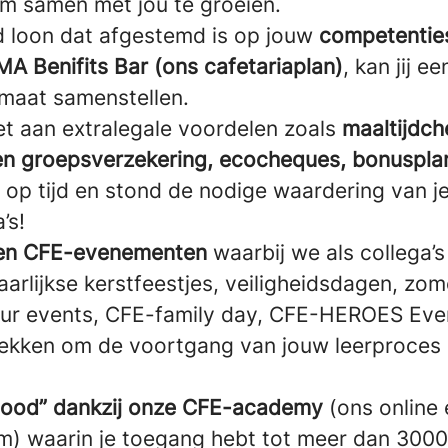
om samen met jou te groeien.
 loon dat afgestemd is op jouw
competenties
MA Benifits Bar (ons cafetariaplan)
, kan jij e
maat samenstellen.
t aan extralegale voordelen zoals
maaltijdch
-en groepsverzekering, ecocheques, bonuspl
 op tijd en stond de nodige waardering van je
’s!
en CFE-evenementen
waarbij we als collega’
arlijkse kerstfeestjes, veiligheidsdagen, zo
our events, CFE-family day, CFE-HEROES Ev
ekken om de voortgang van jouw leerproces 
Good” dankzij onze CFE-academy
(ons online 
rm) waarin je toegang hebt tot meer dan 3000