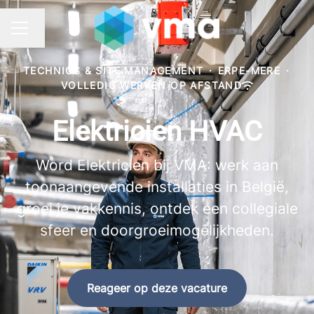
Taal wijzigen
CARRIÈREMENU
TECHNICS & SITE MANAGEMENT
·
ERPE-MERE
·
VOLLEDIG WERKEN OP AFSTAND
Elektricien HVAC
Word Elektricien bij VMA: werk aan
toonaangevende installaties in België,
groei je vakkennis, ontdek een collegiale
sfeer en doorgroeimogelijkheden.
Reageer op deze vacature