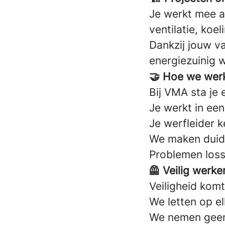
Je werkt mee aa
ventilatie, koel
Dankzij jouw v
energiezuinig 
🤝 Hoe we wer
Bij VMA sta je 
Je werkt in een
Je werfleider k
We maken duide
Problemen los
🦺 Veilig werk
Veiligheid komt
We letten op e
We nemen geen 