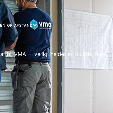
KEN OP AFSTAND
af bij VMA — veilig, helder en dichtbij huis.