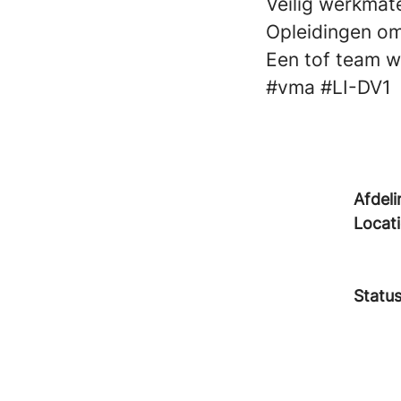
Veilig werkmate
Opleidingen om 
Een tof team w
#vma
#LI-DV1
Afdeli
Locat
Statu