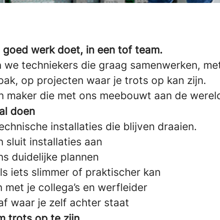
 goed werk doet, in een tof team.
 we techniekers die graag samenwerken, me
ak, op projecten waar je trots op kan zijn.
en maker die met ons meebouwt aan de were
zal doen
echnische installaties die blijven draaien.
n sluit installaties aan
s duidelijke plannen
s iets slimmer of praktischer kan
met je collega’s en werfleider
af waar je zelf achter staat
m trots op te zijn