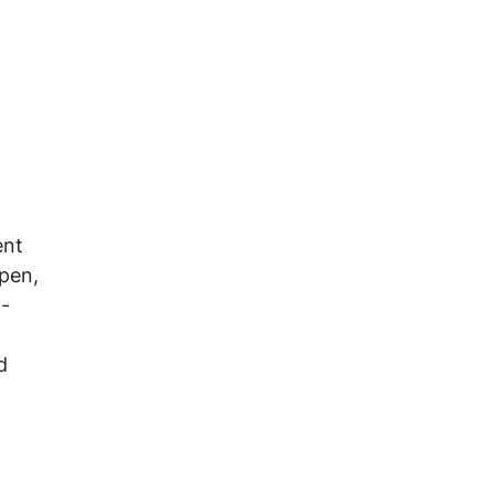
ent
pen,
t-
d