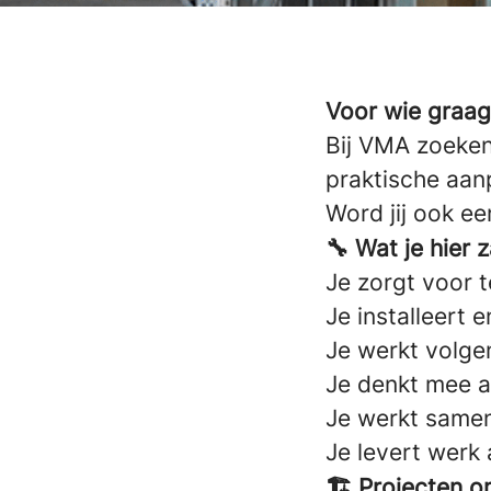
Voor wie graag
Bij VMA zoeken
praktische aanp
Word jij ook e
🔧 Wat je hier 
Je zorgt voor t
Je installeert e
Je werkt volgen
Je denkt mee al
Je werkt samen 
Je levert werk 
🏗️ Projecten o