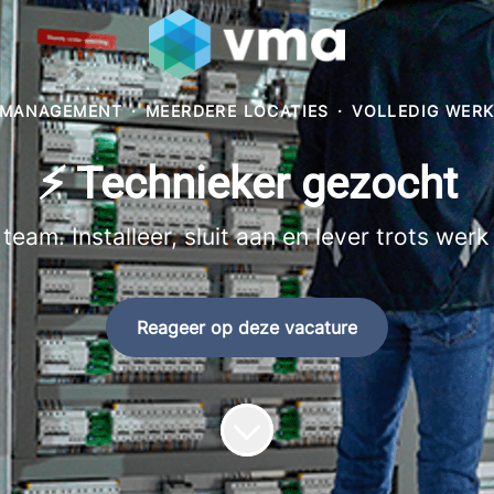
E MANAGEMENT
·
MEERDERE LOCATIES
·
VOLLEDIG WER
⚡ Technieker gezocht
am. Installeer, sluit aan en lever trots werk 
Reageer op deze vacature