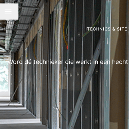
Taal wijzigen
CARRIÈREMENU
TECHNICS & SIT
Word dé technieker die werkt in een hecht te