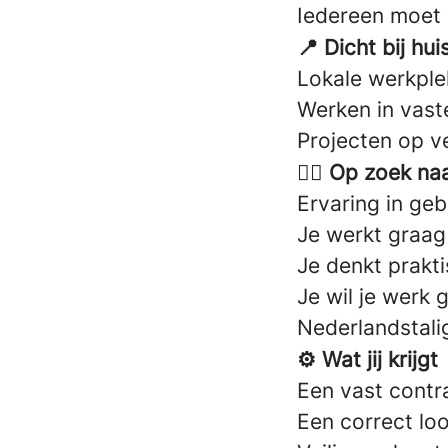
Iedereen moet 
📍 Dicht bij hui
Lokale werkplek
Werken in vast
Projecten op ve
👷‍♂️ Op zoek n
Ervaring in geb
Je werkt graa
Je denkt prakti
Je wil je werk 
Nederlandstalig
⚙️ Wat jij krijgt
Een vast contr
Een correct lo