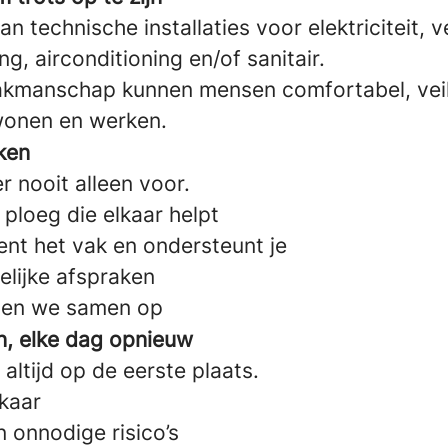
n technische installaties voor elektriciteit, 
ing, airconditioning en/of sanitair.
akmanschap kunnen mensen comfortabel, veil
wonen en werken.
ken
er nooit alleen voor.
 ploeg die elkaar helpt
ent het vak en ondersteunt je
lijke afspraken
sen we samen op
en, elke dag opnieuw
 altijd op de eerste plaats.
lkaar
onnodige risico’s