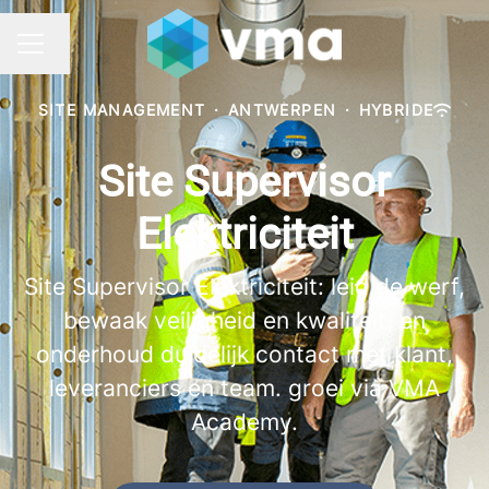
Taal wijzigen
CARRIÈREMENU
SITE MANAGEMENT
·
ANTWERPEN
·
HYBRIDE
Site Supervisor
Elektriciteit
Site Supervisor Elektriciteit: leid de werf,
bewaak veiligheid en kwaliteit, en
onderhoud duidelijk contact met klant,
leveranciers en team. groei via VMA
Academy.