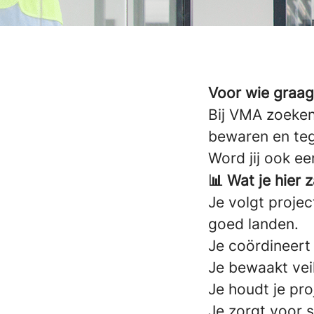
Voor wie graag
Bij VMA zoeken
bewaren en tege
Word jij ook e
📊 Wat je hier 
Je volgt projec
goed landen.
Je coördineert
Je bewaakt veil
Je houdt je pro
Je zorgt voor 