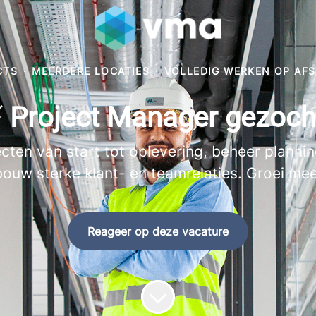
CTS
·
MEERDERE LOCATIES
·
VOLLEDIG WERKEN OP AF
 Project Manager gezoch
cten van start tot oplevering, beheer planning
bouw sterke klant- en teamrelaties. Groei mee
Reageer op deze vacature