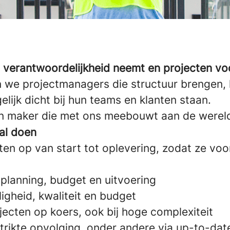
 verantwoordelijkheid neemt en projecten voo
 we projectmanagers die structuur brengen, 
lijk dicht bij hun teams en klanten staan.
en maker die met ons meebouwt aan de were
zal doen
ten op van start tot oplevering, zodat ze vo
 planning, budget en uitvoering
igheid, kwaliteit en budget
jecten op koers, ook bij hoge complexiteit
strikte opvolging, onder andere via up-to-da