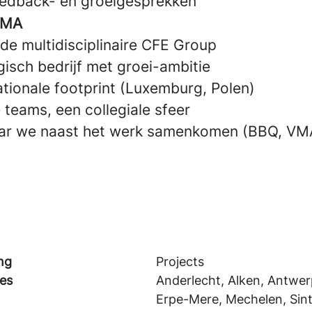
eedback- en groeigesprekken
VMA
de multidisciplinaire CFE Group
isch bedrijf met groei-ambitie
ationale footprint (Luxemburg, Polen)
 teams, een collegiale sfeer
aar we naast het werk samenkomen (BBQ, VMA
ng
Projects
ies
Anderlecht, Alken, Antwer
Erpe-Mere, Mechelen, Sin