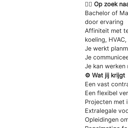
👷‍♂️ Op zoek n
Bachelor of Ma
door ervaring
Affiniteit met 
koeling, HVAC, 
Je werkt planm
Je communiceer
Je kan werken 
⚙️ Wat jij krijgt
Een vast contr
Een flexibel ve
Projecten met 
Extralegale vo
Opleidingen om 