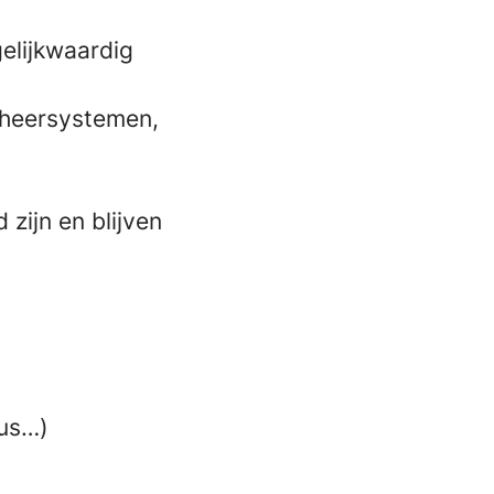
elijkwaardig
beheersystemen,
zijn en blijven
nus…)
)