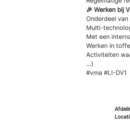
Regelmatige f
🎉 Werken bij 
Onderdeel van 
Multi-technolog
Met een intern
Werken in toffe
Activiteiten w
…)
#vma
#LI-DV1
Afdeli
Locat