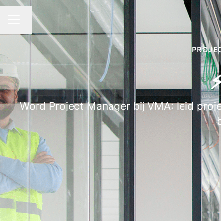
Taal wijzigen
CARRIÈREMENU
PROJE
⚡
Word Project Manager bij VMA: leid proje