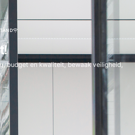
STAND
t!
, budget en kwaliteit, bewaak veiligheid,
.