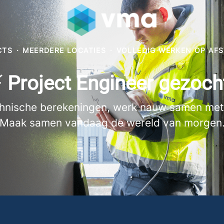
CTS
·
MEERDERE LOCATIES
·
VOLLEDIG WERKEN OP AF
 Project Engineer gezoch
echnische berekeningen, werk nauw samen met
Maak samen vandaag de wereld van morgen