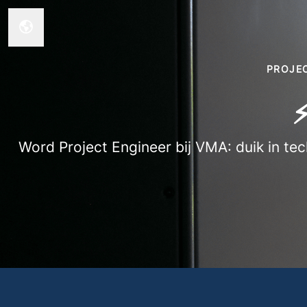
Taal wijzigen
PROJE
⚡
Word Project Engineer bij VMA: duik in t