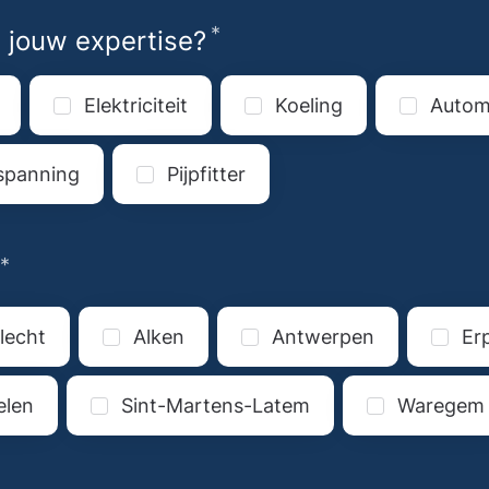
*
Vereist
t jouw expertise?
Elektriciteit
Koeling
Automa
spanning
Pijpfitter
*
Vereist
lecht
Alken
Antwerpen
Er
elen
Sint-Martens-Latem
Waregem