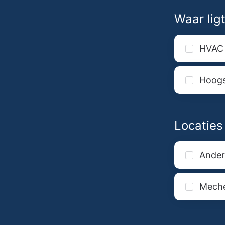
Waar lig
HVAC
Hoog
Locaties
Ander
Mech