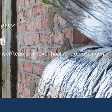
STAND
t!
 werfteams en lever haalbare oplossingen.
.