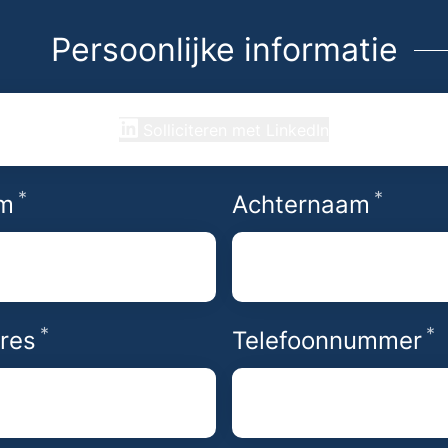
Persoonlijke informatie
Solliciteren met LinkedIn
*
*
Vereist
Verei
m
Achternaam
*
*
Vereist
V
res
Telefoonnummer